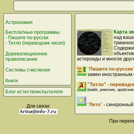
Астрономия
Карта з
Бесплатные программы
:
над ваши
- Пишите по-русски
туманност
- Титло (переводчик чисел)
Содержит
объектов
Дореволюционное
астероиды и многое друг
правописание
"
Пишите по-русски
Системы счисления
замен иностранным 
Книги
"Титло" - переводч
(майя, римские, арабские
Блог естествоиспытателя
"
Лето
"
- синхронный
Для связи:
При перепе