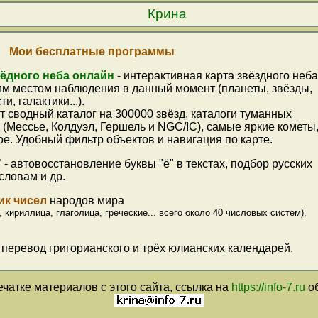
Крина
Мои бесплатные программы
вёдного неба онлайн
- интерактивная карта звёздного неба
м местом наблюдения в данный момент (планеты, звёзды,
и, галактики...).
 сводный каталог на 300000 звёзд, каталоги туманных
 (Мессье, Колдуэл, Гершель и NGC/IC), самые яркие кометы
ое. Удобный фильтр объектов и навигация по карте.
"
- автовосстановление буквы "ё" в текстах, подбор русских
словам и др.
ик чисел
народов мира
, кириллица, глаголица, греческие... всего около 40 числовых систем).
 перевод григорианского и трёх юлианских календарей.
чатке материалов с этого сайта, ссылка на
https://info-7.ru
об