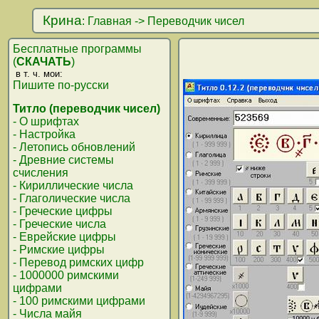
Крина
:
Главная
->
Переводчик чисел
Бесплатные программы
(
СКАЧАТЬ
)
в т. ч. мои:
Пишите по-русски
Титло (переводчик чисел)
- О шрифтах
- Настройка
- Летопись обновлений
- Древние системы
счисления
- Кириллические числа
- Глаголические числа
- Греческие цифры
- Греческие числа
- Еврейские цифры
- Римские цифры
- Перевод римских цифр
- 1000000 римскими
цифрами
- 100 римскими цифрами
- Числа майя