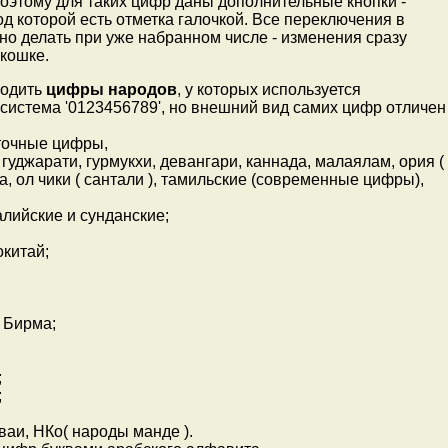
Поэтому для таких цифр даны дополнительные кнопки -
под которой есть отметка галочкой. Все переключения в
о делать при уже набранном числе - изменения сразу
окошке.
водить
цифры народов
, у которых используется
система '0123456789', но внешний вид самих цифр отличен
сточные цифры,
гуджарати, гурмукхи, девангари, каннада, малаялам, ория (
ра, ол чики ( сантали ), тамильские (современные цифры),
лийские и сунданские;
окитай;
, Бирма;
;
;
аи, НКо( народы манде ).