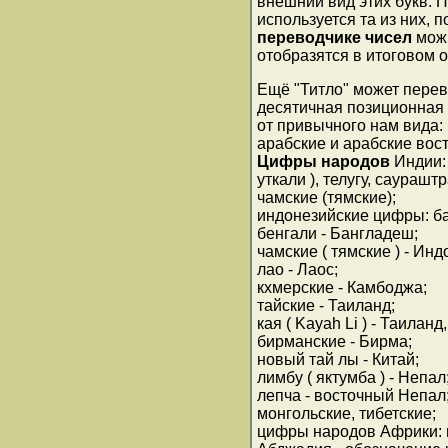
внешний вид этих букв. 
используется та из них, 
переводчике чисел
можн
отобразятся в итоговом 
Ещё "Титло" может пере
десятичная позиционная 
от привычного нам вида:
арабские и арабские во
Цифры народов
Индии: 
уткали ), телугу, саурашт
чамские (тямские);
индонезийские цифры: ба
бенгали - Бангладеш;
чамские ( тямские ) - Инд
лао - Лаос;
кхмерские - Камбоджа;
тайские - Таиланд;
кая ( Kayah Li ) - Таиланд
бирманские - Бирма;
новый тай лы - Китай;
лимбу ( яктумба ) - Непал
лепча - восточный Непал
монгольские, тибетские;
цифры народов Африки: в