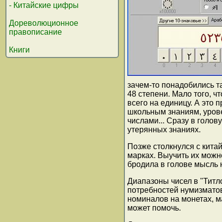
- Китайские цифры
Дореволюционное
правописание
Книги
зачем-то понадобились т
48 степени. Мало того, ч
всего на единицу. А это 
школьным знаниям, урове
числами... Сразу в голов
утерянных знаниях.
Позже столкнулся с кита
марках. Выучить их можно
бродила в голове мысль
Диапазоны чисел в "Титл
потребностей нумизматов
номиналов на монетах, м
может помочь.