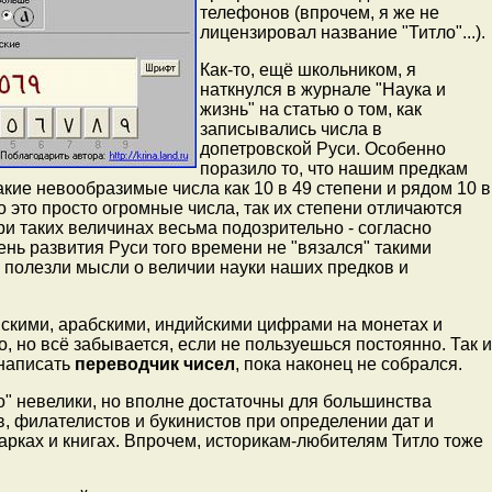
телефонов (впрочем, я же не
лицензировал название "Титло"...).
Как-то, ещё школьником, я
наткнулся в журнале "Наука и
жизнь" на статью о том, как
записывались числа в
допетровской Руси. Особенно
поразило то, что нашим предкам
акие невообразимые числа как 10 в 49 степени и рядом 10 в
то это просто огромные числа, так их степени отличаются
при таких величинах весьма подозрительно - согласно
нь развития Руси того времени не "вязался" такими
у полезли мысли о величии науки наших предков и
йскими, арабскими, индийскими цифрами на монетах и
, но всё забывается, если не пользуешься постоянно. Так и
 написать
переводчик чисел
, пока наконец не собрался.
о" невелики, но вполне достаточны для большинства
, филателистов и букинистов при определении дат и
арках и книгах. Впрочем, историкам-любителям Титло тоже