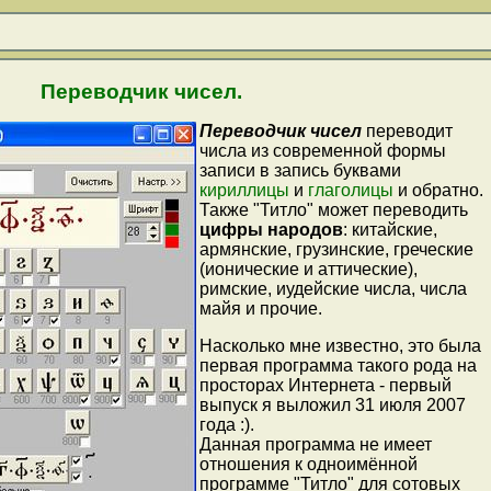
Переводчик чисел.
Переводчик чисел
переводит
числа из современной формы
записи в запись буквами
кириллицы
и
глаголицы
и обратно.
Также "Титло" может переводить
цифры народов
: китайские,
армянские, грузинские, греческие
(ионические и аттические),
римские, иудейские числа, числа
майя и прочие.
Насколько мне известно, это была
первая программа такого рода на
просторах Интернета - первый
выпуск я выложил 31 июля 2007
года :).
Данная программа не имеет
отношения к одноимённой
программе "Титло" для сотовых