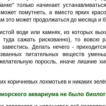
банке" только начинает устанавливатьс
а может помутнеть, а вместо ярких кра
ам это может продолжаться до месяца и б
истой воде или камнях, из которых вых
 туда сажать рискованно), то вовсю р
 завестись. Делать нечего - приходится
азванных питательных веществ умень
желательную поросль, иначе лишние хи
аких коричневых лохмотьев и никаких зел
 морского аквариума не было биоло