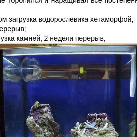
 не торопился и наращивал всё постепен
том загрузка водорослевика хетаморфой;
перерыв;
рузка камней, 2 недели перерыв;