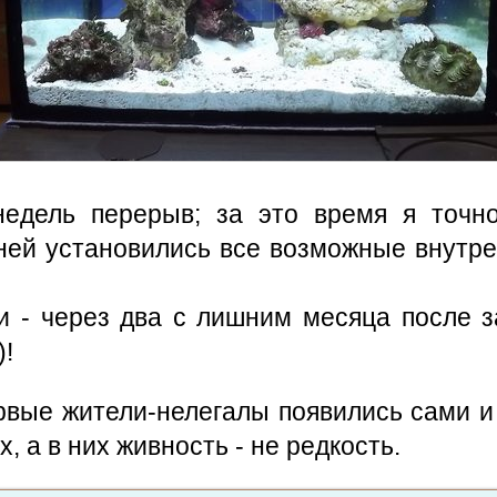
 недель перерыв; за это время я точн
 ней установились все возможные внутре
и - через два с лишним месяца после за
)!
рвые жители-нелегалы появились сами и 
, а в них живность - не редкость.